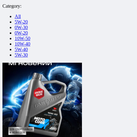
Category:
All
5W-20
0W-30
0W-20
10W-50
10W-40
5W-40
5W-30