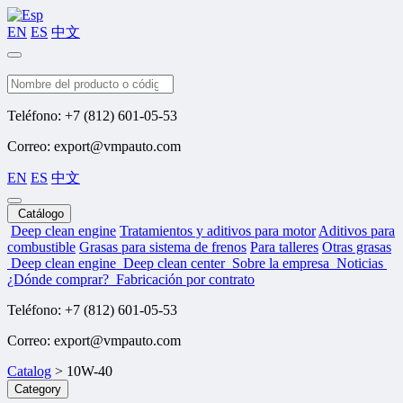
EN
ES
中文
Buscar
Teléfono: +7 (812) 601-05-53
Correo: export@vmpauto.com
EN
ES
中文
Catálogo
Deep clean engine
Tratamientos y aditivos para motor
Aditivos para
combustible
Grasas para sistema de frenos
Para talleres
Otras grasas
Deep clean engine
Deep clean center
Sobre la empresa
Noticias
¿Dónde comprar?
Fabricación por contrato
Teléfono: +7 (812) 601-05-53
Correo: export@vmpauto.com
Catalog
>
10W-40
Category