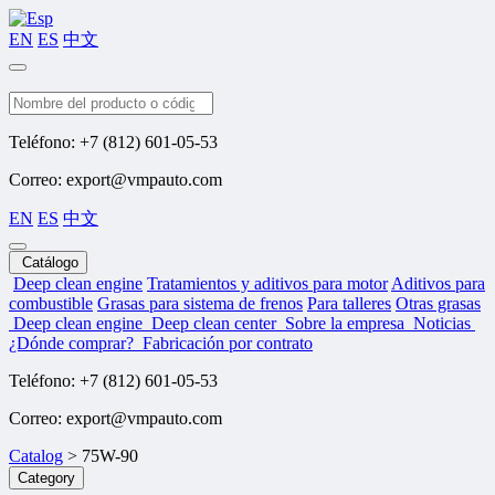
EN
ES
中文
Buscar
Teléfono: +7 (812) 601-05-53
Correo: export@vmpauto.com
EN
ES
中文
Catálogo
Deep clean engine
Tratamientos y aditivos para motor
Aditivos para
combustible
Grasas para sistema de frenos
Para talleres
Otras grasas
Deep clean engine
Deep clean center
Sobre la empresa
Noticias
¿Dónde comprar?
Fabricación por contrato
Teléfono: +7 (812) 601-05-53
Correo: export@vmpauto.com
Catalog
>
75W-90
Category