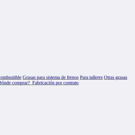
combustible
Grasas para sistema de frenos
Para talleres
Otras grasas
Dónde comprar?
Fabricación por contrato