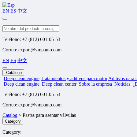
EN
ES
中文
Buscar
Teléfono: +7 (812) 601-05-53
Correo: export@vmpauto.com
EN
ES
中文
Catálogo
Deep clean engine
Tratamientos y aditivos para motor
Aditivos para 
Deep clean engine
Deep clean center
Sobre la empresa
Noticias
¿
Teléfono: +7 (812) 601-05-53
Correo: export@vmpauto.com
Catalog
>
Pastas para asentar válvulas
Category
Category: