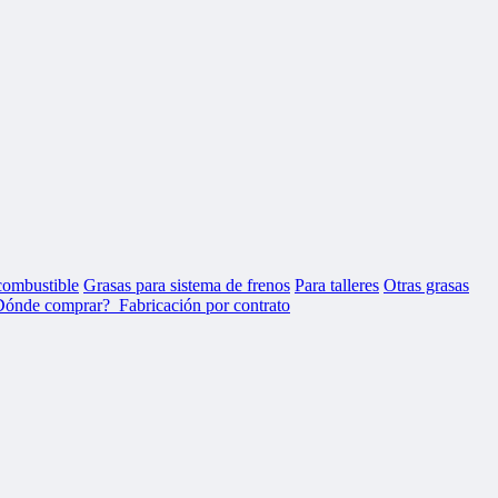
combustible
Grasas para sistema de frenos
Para talleres
Otras grasas
Dónde comprar?
Fabricación por contrato