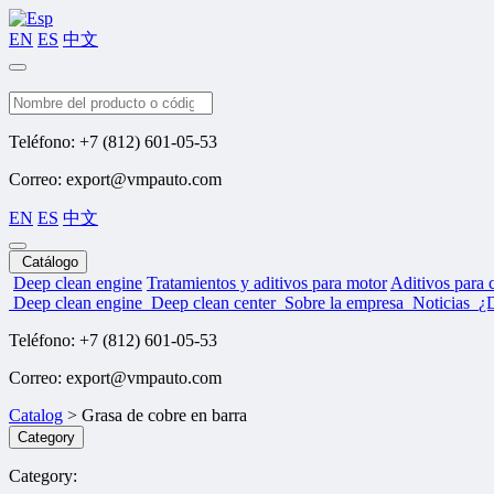
EN
ES
中文
Buscar
Teléfono: +7 (812) 601-05-53
Correo: export@vmpauto.com
EN
ES
中文
Catálogo
Deep clean engine
Tratamientos y aditivos para motor
Aditivos para 
Deep clean engine
Deep clean center
Sobre la empresa
Noticias
¿
Teléfono: +7 (812) 601-05-53
Correo: export@vmpauto.com
Catalog
>
Grasa de cobre en barra
Category
Category: