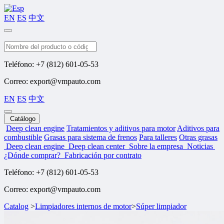
EN
ES
中文
Buscar
Teléfono: +7 (812) 601-05-53
Correo: export@vmpauto.com
EN
ES
中文
Catálogo
Deep clean engine
Tratamientos y aditivos para motor
Aditivos para
combustible
Grasas para sistema de frenos
Para talleres
Otras grasas
Deep clean engine
Deep clean center
Sobre la empresa
Noticias
¿Dónde comprar?
Fabricación por contrato
Teléfono: +7 (812) 601-05-53
Correo: export@vmpauto.com
Catalog
>
Limpiadores internos de motor
>
Súper limpiador