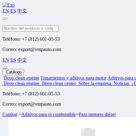
EN
ES
中文
Buscar
Teléfono: +7 (812) 601-05-53
Correo: export@vmpauto.com
EN
ES
中文
Catálogo
Deep clean engine
Tratamientos y aditivos para motor
Aditivos para 
Deep clean engine
Deep clean center
Sobre la empresa
Noticias
¿
Teléfono: +7 (812) 601-05-53
Correo: export@vmpauto.com
Catalog
>
Aditivos para el combustible
>
Para motores diésel