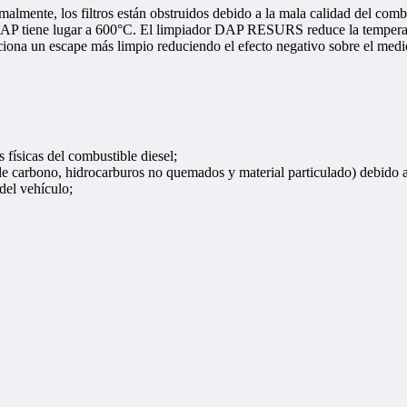
almente, los filtros están obstruidos debido a la mala calidad del combus
DAP tiene lugar a 600°C. El limpiador DAP RESURS reduce la temperatu
orciona un escape más limpio reduciendo el efecto negativo sobre el med
s físicas del combustible diesel;
e carbono, hidrocarburos no quemados y material particulado) debido 
del vehículo;