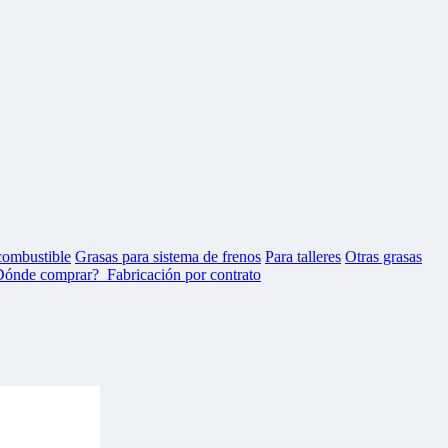
combustible
Grasas para sistema de frenos
Para talleres
Otras grasas
Dónde comprar?
Fabricación por contrato