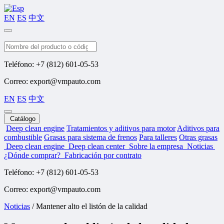
EN
ES
中文
Buscar
Teléfono: +7 (812) 601-05-53
Correo: export@vmpauto.com
EN
ES
中文
Catálogo
Deep clean engine
Tratamientos y aditivos para motor
Aditivos para
combustible
Grasas para sistema de frenos
Para talleres
Otras grasas
Deep clean engine
Deep clean center
Sobre la empresa
Noticias
¿Dónde comprar?
Fabricación por contrato
Teléfono: +7 (812) 601-05-53
Correo: export@vmpauto.com
Noticias
/
Mantener alto el listón de la calidad