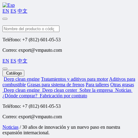
EN
ES
中文
Buscar
Teléfono: +7 (812) 601-05-53
Correo: export@vmpauto.com
EN
ES
中文
Catálogo
Deep clean engine
Tratamientos y aditivos para motor
Aditivos para
combustible
Grasas para sistema de frenos
Para talleres
Otras grasas
Deep clean engine
Deep clean center
Sobre la empresa
Noticias
¿Dónde comprar?
Fabricación por contrato
Teléfono: +7 (812) 601-05-53
Correo: export@vmpauto.com
Noticias
/
30 años de innovación y un nuevo paso en nuestra
expansión internacional.